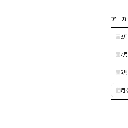
アーカ
8
7
6
月