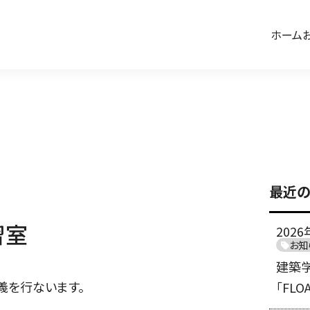
ホーム
最近の
習室
2026
お知
建築学
義を行ないます。
「FL