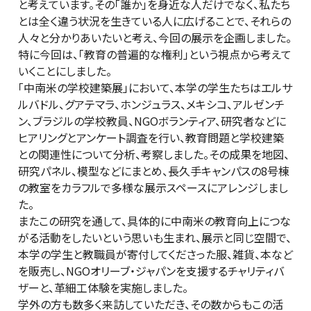
と考えています。その「誰か」を身近な人だけでなく、私たち
とは全く違う状況を生きている人に広げることで、それらの
人々と分かりあいたいと考え、今回の展示を企画しました。
特に今回は、「教育の普遍的な権利」という視点から考えて
いくことにしました。
「中南米の学校建築展」において、本学の学生たちはエルサ
ルバドル、グアテマラ、ホンジュラス、メキシコ、アルゼンチ
ン、ブラジルの学校教員、NGOボランティア、研究者などに
ヒアリングとアンケート調査を行い、教育問題と学校建築
との関連性について分析、考察しました。その成果を地図、
研究パネル、模型などにまとめ、長久手キャンパスの8号棟
の教室をカラフルで多様な展示スペースにアレンジしまし
た。
またこの研究を通して、具体的に中南米の教育向上につな
がる活動をしたいという思いも生まれ、展示と同じ空間で、
本学の学生と教職員が寄付してくださった服、雑貨、本など
を販売し、NGOオリーブ・ジャパンを支援するチャリティバ
ザーと、革細工体験を実施しました。
学外の方も数多く来訪していただき、その数からもこの活